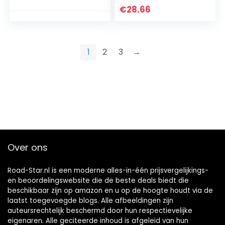
€
28.66
1
2
3
→
Over ons
Road-Star.nl is een moderne alles-in-één prijsvergelijkings-
en beoordelingswebsite die de beste deals biedt die
beschikbaar zijn op amazon en u op de hoogte houdt via de
laatst toegevoegde blogs. Alle afbeeldingen zijn
auteursrechtelijk beschermd door hun respectievelijke
eigenaren. Alle geciteerde inhoud is afgeleid van hun