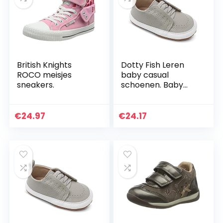
British Knights
Dotty Fish Leren
ROCO meisjes
baby casual
sneakers.
schoenen. Baby
Jongens Meisjes
instapper
rubberen zool
€
24.97
€
24.17
sneakers. eerste
wandelaars…