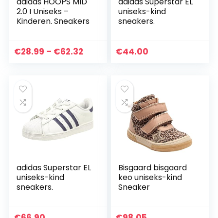
adidas HOOPS MID
adidas Superstar EL
2.0 I Uniseks –
uniseks-kind
Kinderen. Sneakers
sneakers.
Price
€
28.99
–
€
62.32
€
44.00
range:
€28.99
through
€62.32
adidas Superstar EL
Bisgaard bisgaard
uniseks-kind
keo uniseks-kind
sneakers.
Sneaker
€
66.90
€
98.05