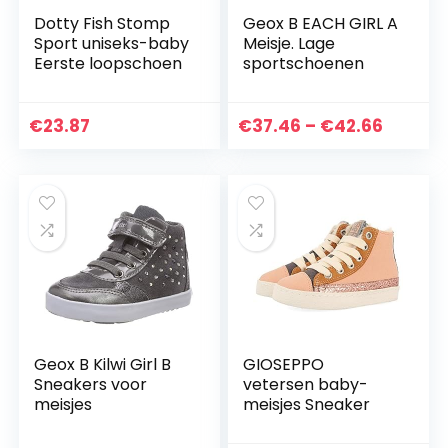
Dotty Fish Stomp
Geox B EACH GIRL A
Sport uniseks-baby
Meisje. Lage
Eerste loopschoen
sportschoenen
Price
€
23.87
€
37.46
–
€
42.66
range:
€37.46
throug
€42.66
Geox B Kilwi Girl B
GIOSEPPO
Sneakers voor
vetersen baby-
meisjes
meisjes Sneaker