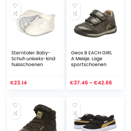
Sterntaler Baby-
Geox B EACH GIRL
Schuh uniseks-kind
A Meisje. Lage
huisschoenen
sportschoenen
Price
€
23.14
€
37.46
–
€
42.66
range:
€37.46
throug
€42.66