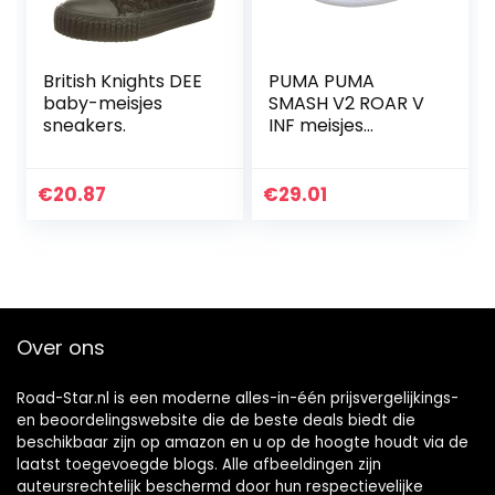
British Knights DEE
PUMA PUMA
baby-meisjes
SMASH V2 ROAR V
sneakers.
INF meisjes
Sneaker
€
20.87
€
29.01
Over ons
Road-Star.nl is een moderne alles-in-één prijsvergelijkings-
en beoordelingswebsite die de beste deals biedt die
beschikbaar zijn op amazon en u op de hoogte houdt via de
laatst toegevoegde blogs. Alle afbeeldingen zijn
auteursrechtelijk beschermd door hun respectievelijke