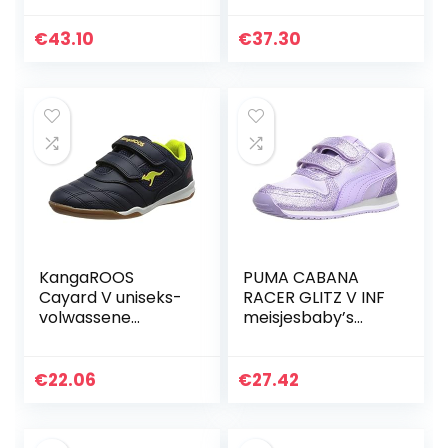
€
43.10
€
37.30
KangaROOS
PUMA CABANA
Cayard V uniseks-
RACER GLITZ V INF
volwassene
meisjesbaby’s
sneakers.
Sneaker
€
22.06
€
27.42