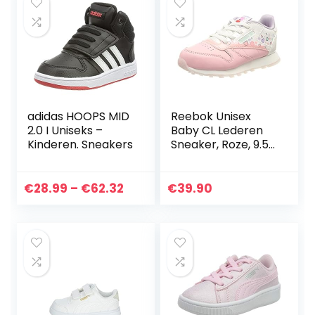
adidas HOOPS MID
Reebok Unisex
2.0 I Uniseks –
Baby CL Lederen
Kinderen. Sneakers
Sneaker, Roze, 9.5
UK Kind
Price
€
28.99
–
€
62.32
€
39.90
range:
€28.99
through
€62.32