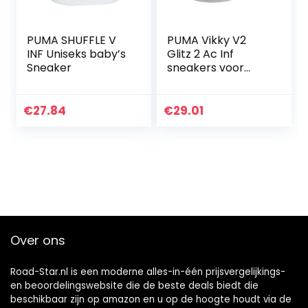
PUMA SHUFFLE V
PUMA Vikky V2
INF Uniseks baby’s
Glitz 2 Ac Inf
Sneaker
sneakers voor
meisjes
€
27.84
€
29.01
Over ons
Road-Star.nl is een moderne alles-in-één prijsvergelijkings-
en beoordelingswebsite die de beste deals biedt die
beschikbaar zijn op amazon en u op de hoogte houdt via de