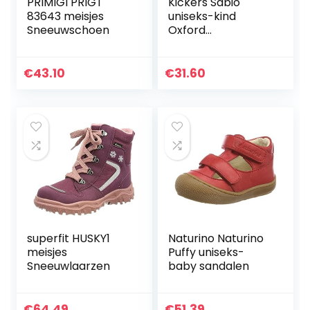
PRIMIGI PRIGT
Kickers Sabio
83643 meisjes
uniseks-kind
Sneeuwschoen
Oxford
instapschoen
€
43.10
€
31.60
superfit HUSKY1
Naturino Naturino
meisjes
Puffy uniseks-
Sneeuwlaarzen
baby sandalen
€
64.49
€
51.39