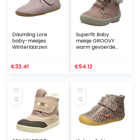
Däumling Lore
Superfit Baby
baby-meisjes
meisje GROOVY
Winterlaarzen
warm gevoerde
Gore-Tex
sneeuwlaarzen
€
32.41
€
54.12