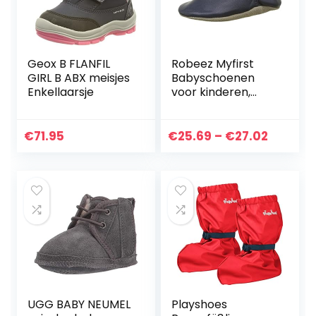
Geox B FLANFIL
Robeez Myfirst
GIRL B ABX meisjes
Babyschoenen
Enkellaarsje
voor kinderen,
uniseks
Price
€
71.95
€
25.69
–
€
27.02
range:
€25.69
throug
€27.02
UGG BABY NEUMEL
Playshoes