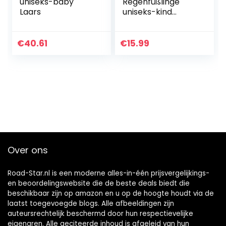
uniseks-baby
Regenfüßlinge
Laars
uniseks-kind
Sneeuwlaarzen. (1-
Pack)
€
40.61
€
15.99
Over ons
Road-Star.nl is een moderne alles-in-één prijsvergelijkings-
en beoordelingswebsite die de beste deals biedt die
beschikbaar zijn op amazon en u op de hoogte houdt via de
laatst toegevoegde blogs. Alle afbeeldingen zijn
auteursrechtelijk beschermd door hun respectievelijke
eigenaren. Alle geciteerde inhoud is afgeleid van hun