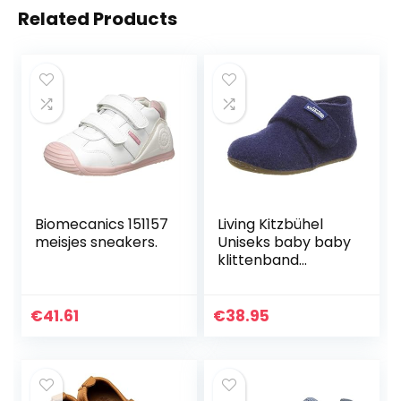
Related Products
Biomecanics 151157
Living Kitzbühel
meisjes sneakers.
Uniseks baby baby
klittenband
schoen vilt effen
kleuren pantoffels
€
41.61
€
38.95