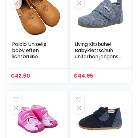
Pololo Uniseks
Living Kitzbühel
baby effen
Babyklettschuh
lichtbruine
unifarben jongens
pantoffels, 20 EU
Kruip- en
pantoffels.
€
42.60
€
44.95