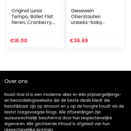
Original Lunar
Giesswein
Tempo, Ballet Flat
Oberstaufen
heren, Cranberry,
uniseks-baby
32 EU
sloffen
€
16.00
€
36.69
Over ons
Road-Star.nl is een moderne alles-in-één prijsvergelijkings-
en beoordelingswebsite die de beste deals biedt die
beschikbaar zijn op amazon en u op de hoogte houdt via de
laatst toegevoegde blogs. Alle afbeeldingen zijn
auteursrechtelijk beschermd door hun respectievelijke
eigenaren. Alle geciteerde inhoud is afgeleid van hun
respectievelijke bronnen.