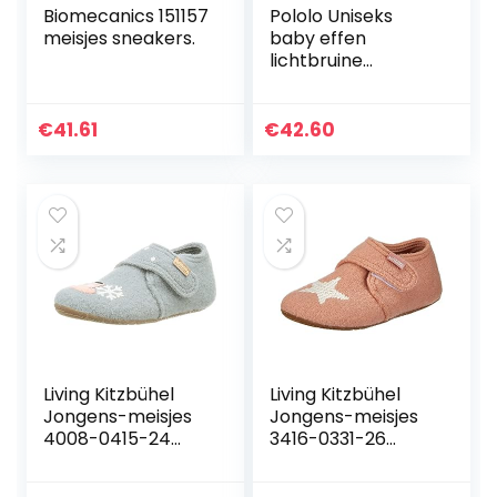
Biomecanics 151157
Pololo Uniseks
meisjes sneakers.
baby effen
lichtbruine
pantoffels, 20 EU
€
41.61
€
42.60
Living Kitzbühel
Living Kitzbühel
Jongens-meisjes
Jongens-meisjes
4008-0415-24
3416-0331-26
slipper, lily pad, 24
slipper, rosecloud,
EU
26 EU