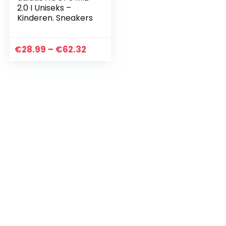
2.0 I Uniseks –
Kinderen. Sneakers
Price
€
28.99
–
€
62.32
range:
€28.99
through
€62.32