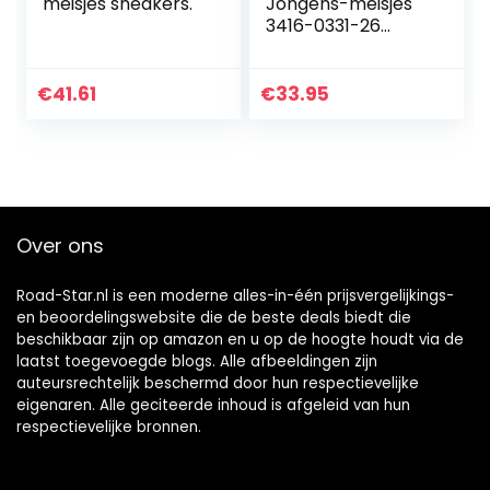
meisjes sneakers.
Jongens-meisjes
3416-0331-26
slipper, rosecloud,
26 EU
€
41.61
€
33.95
Over ons
Road-Star.nl is een moderne alles-in-één prijsvergelijkings-
en beoordelingswebsite die de beste deals biedt die
beschikbaar zijn op amazon en u op de hoogte houdt via de
laatst toegevoegde blogs. Alle afbeeldingen zijn
auteursrechtelijk beschermd door hun respectievelijke
eigenaren. Alle geciteerde inhoud is afgeleid van hun
respectievelijke bronnen.