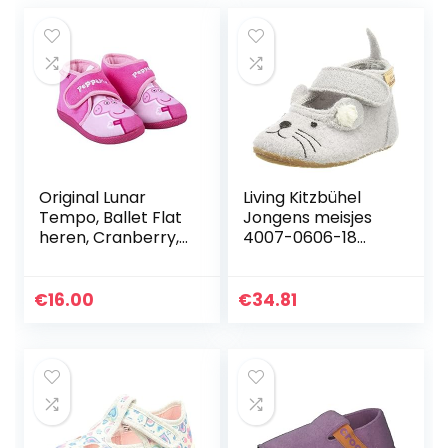
Original Lunar
Living Kitzbühel
Tempo, Ballet Flat
Jongens meisjes
heren, Cranberry,
4007-0606-18
32 EU
slipper, lichtgrijs, 18
EU
€
16.00
€
34.81