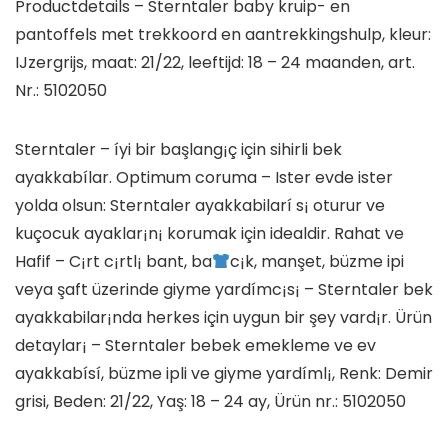
Productdetails – Sterntaler baby kruip- en
pantoffels met trekkoord en aantrekkingshulp, kleur:
IJzergrijs, maat: 21/22, leeftijd: 18 – 24 maanden, art.
Nr.: 5102050
Sterntaler – íyi bir başlang¡ç için sihirli bek
ayakkabílar. Optimum coruma – Ister evde ister
yolda olsun: Sterntaler ayakkabilarí s¡ oturur ve
kuçocuk ayaklar¡n¡ korumak için idealdir. Rahat ve
Hafif – C¡rt c¡rtl¡ bant, ba
c¡k, manşet, büzme ipi
veya şaft üzerinde giyme yardímc¡s¡ – Sterntaler bek
ayakkabilar¡nda herkes için uygun bir şey vard¡r. Ürün
detaylar¡ – Sterntaler bebek emekleme ve ev
ayakkabísí, büzme ipli ve giyme yardíml¡, Renk: Demir
grisi, Beden: 21/22, Yaş: 18 – 24 ay, Ürün nr.: 5102050