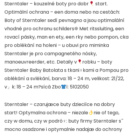
Sterntaler – kouzelné boty pro dobr
start.
Optimální ochrana – een doma nebo na cestách:
Boty of Sterntaler sedí pevnagno a jsou optimalální
vhodné pro ochranu schilders❊ Met ritssluiting, een
rovací pásky, man en ety, een rky nebo pompon, cka
pro oblékání na holeni – u obuvi pro miminka
Sterntaler je pro campagnetého nósky,
manoeuvreerder, etc. Detaily v
robku – boty
Sterntaler Baby Batolata s tkani♀kami a Pompou pro
oblékání a svlékání, barva: 18 – 24 m, velikost: 21/22,
v」k: 18 – 24 m?sícâ Zbo
í: 5102050
Sterntaler – czarujæce buty dzieciìce na dobry
start! Optymalna ochrona – niezale
nie of tego,
czy w domu, czy w podró♀: buty firmy Sterntaler s¯
mocno osadzone i optymalnie nadajæ do ochrony