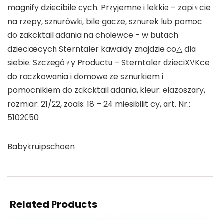
magnify dziecibile cych. Przyjemne i lekkie – zapi♀cie
na rzepy, sznurówki, bile gacze, sznurek lub pomoc
do zakcktail adania na cholewce – w butach
dzieciæcych Sterntaler kawaidy znajdzie co△ dla
siebie. Szczegó♀y Productu – Sterntaler dzieciXVKce
do raczkowania i domowe ze sznurkiem i
pomocnikiem do zakcktail adania, kleur: elazoszary,
rozmiar: 21/22, zoals: 18 – 24 miesibilit cy, art. Nr.:
5102050
Babykruipschoen
Related Products