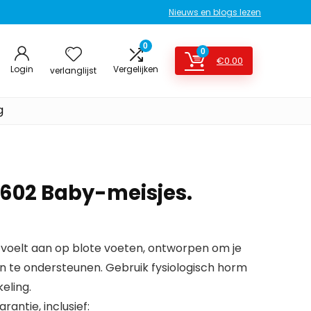
Nieuws en blogs lezen
0
0
€
0.00
Login
Vergelijken
verlanglijst
g
602 Baby-meisjes.
voelt aan op blote voeten, ontworpen om je
n te ondersteunen. Gebruik fysiologisch horm
eling.
antie, inclusief: