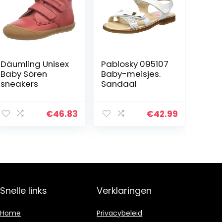
Däumling Unisex
Pablosky 095107
Baby Sören
Baby-meisjes.
sneakers
Sandaal
€
46.83
€
42.99
e:
85
ugh
88
Snelle links
Verklaringen
Home
Privacybeleid