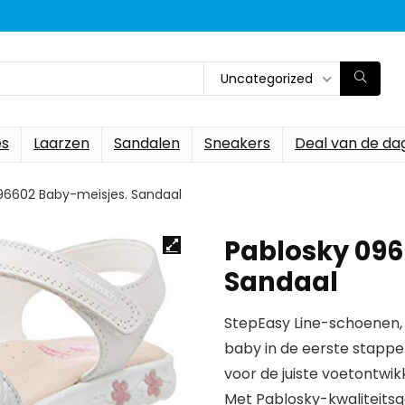
Uncategorized
es
Laarzen
Sandalen
Sneakers
Deal van de da
96602 Baby-meisjes. Sandaal
Pablosky 096
Sandaal
StepEasy Line-schoenen, 
baby in de eerste stappe
voor de juiste voetontwikk
Met Pablosky-kwaliteitsgar