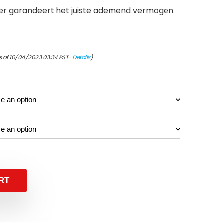
eer garandeert het juiste ademend vermogen
ce
s of 10/04/2023 03:34 PST-
Details
)
ge:
6.19
rough
4.90
RT