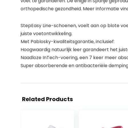
voet te garanderen. De enige in Spanje geprod
orthopedische gezondheid. Meer informatie vind
StepEasy Line-schoenen, voelt aan op blote vo
juiste voetontwikkeling.
Met Pablosky-kwaliteitsgarantie, inclusief:
Hoogwaardig natuurlijk leer garandeert het ju
Naadloze InTech-voering, een 7 keer meer absor
Super absorberende en antibacteriële demping
Related Products