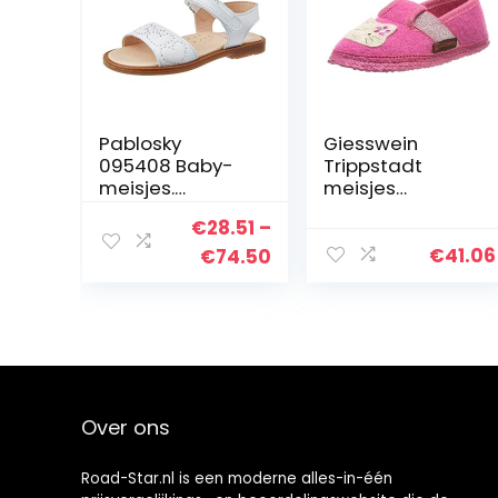
Pablosky
Giesswein
095408 Baby-
Trippstadt
meisjes.
meisjes
Sandaal
pantoffels.
€
28.51
–
€
41.06
Price
€
74.50
range:
€28.51
through
€74.50
Over ons
Road-Star.nl is een moderne alles-in-één