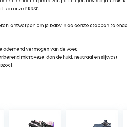
uceerd en door experts van podologen bevestigd: SEBIOR
t u in onze RRRSS.
eten, ontworpen om je baby in de eerste stappen te onde
iste ademend vermogen van de voet.
berend microvezel dan de huid, neutraal en slijtvast.
szool.