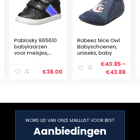
Pablosky 965610
Robeez Nice Owl
babylaarzen
Babyschoenen,
voor meisjes,
uniseks, baby
zwart, 20 EU
€
40.85
–
€
38.00
Price
€
43.88
rang
€40.
thro
€43.
WORD LID VAN ONZE MAILLIJST VOOR BEST
Aanbiedingen