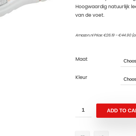
Hoogwaardig natuurlijk l
van de voet.
Pri
Amazon.nl Price:
€
26.19
–
€
44.90
(a
ran
€2
th
€4
Maat
Kleur
ADD TO CA