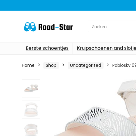
Search
for:
Eerste schoentjes
Kruipschoenen and slofj
Home
Shop
Uncategorized
Pablosky 0