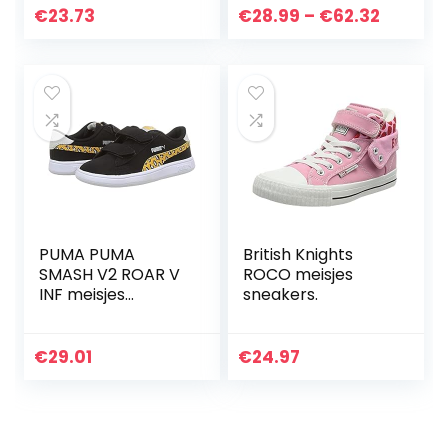
Price
€
23.73
€
28.99
–
€
62.32
range:
€28.99
throug
€62.32
PUMA PUMA
British Knights
SMASH V2 ROAR V
ROCO meisjes
INF meisjes
sneakers.
Sneaker
€
29.01
€
24.97