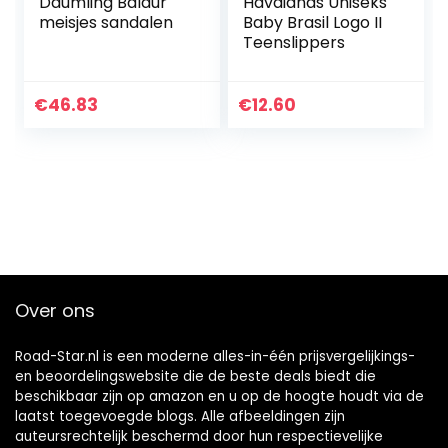
Däumling Baldur
Havaianas Uniseks
meisjes sandalen
Baby Brasil Logo II
Teenslippers
€
46.83
€
12.60
Over ons
Road-Star.nl is een moderne alles-in-één prijsvergelijkings-
en beoordelingswebsite die de beste deals biedt die
beschikbaar zijn op amazon en u op de hoogte houdt via de
laatst toegevoegde blogs. Alle afbeeldingen zijn
auteursrechtelijk beschermd door hun respectievelijke