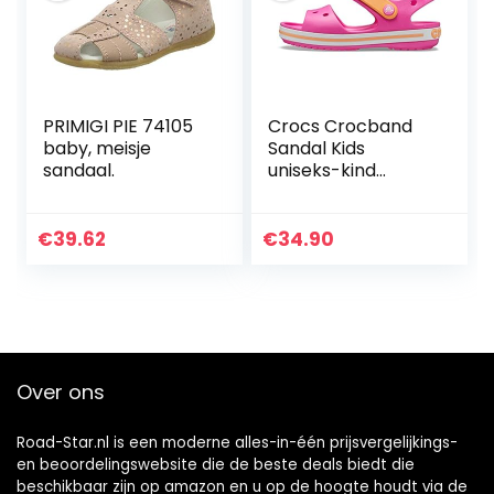
PRIMIGI PIE 74105
Crocs Crocband
baby, meisje
Sandal Kids
sandaal.
uniseks-kind
Sandalen
€
39.62
€
34.90
Over ons
Road-Star.nl is een moderne alles-in-één prijsvergelijkings-
en beoordelingswebsite die de beste deals biedt die
beschikbaar zijn op amazon en u op de hoogte houdt via de