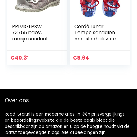
PRIMIGI PSW
Cerdá Lunar
73756 baby,
Tempo sandalen
meisje sandaal.
met sleehak voor
dames, cranberry,
32 EU
€
40.31
€
9.64
Over ons
Road-Star.nl is een moderne alles-in-één prijsvergelijkings-
en beoordelingswebsite die de beste deals biedt die
beschikbaar zijn op amazon en u op de hoogte houdt via de
laatst toegevoegde blogs. Alle afbeeldingen zijn