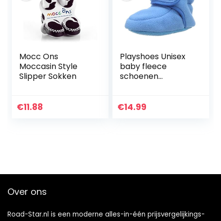
Mocc Ons
Playshoes Unisex
Moccasin Style
baby fleece
Slipper Sokken
schoenen
kruipschoenen
€
11.88
€
14.99
Over ons
Road-Star.nl is een moderne alles-in-één prijsvergelijkings-