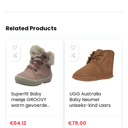
Related Products
Superfit Baby
UGG Australia
meisje GROOVY
Baby Neumel
warm gevoerde
uniseks-kind Laars
Gore-Tex
sneeuwlaarzen
€
54.12
€
79.00