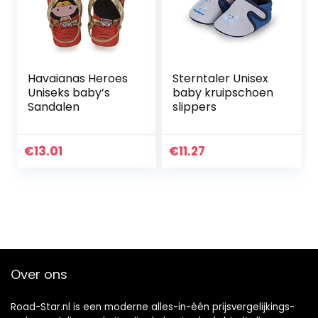
Havaianas Heroes
Sterntaler Unisex
Uniseks baby’s
baby kruipschoen
Sandalen
slippers
€
13.01
€
11.27
Over ons
Road-Star.nl is een moderne alles-in-één prijsvergelijkings-