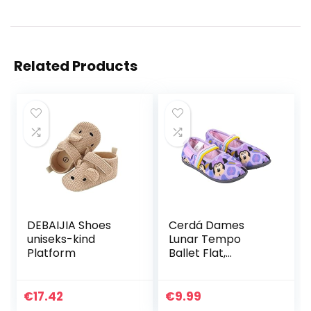
Related Products
DEBAIJIA Shoes
Cerdá Dames
uniseks-kind
Lunar Tempo
Platform
Ballet Flat,
Franberry, 0 UK
€
17.42
€
9.99