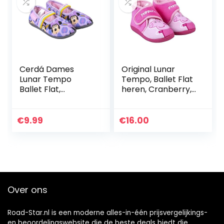
Cerdá Dames
Original Lunar
Lunar Tempo
Tempo, Ballet Flat
Ballet Flat,
heren, Cranberry,
Franberry, 0 UK
32 EU
€
9.99
€
16.00
Over ons
Road-Star.nl is een moderne alles-in-één prijsvergelijkings-
en beoordelingswebsite die de beste deals biedt die