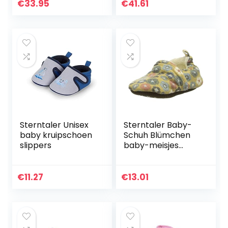
€
33.95
€
41.61
Sterntaler Unisex
Sterntaler Baby-
baby kruipschoen
Schuh Blümchen
slippers
baby-meisjes
Babyschoen
Bloemetje
€
11.27
€
13.01