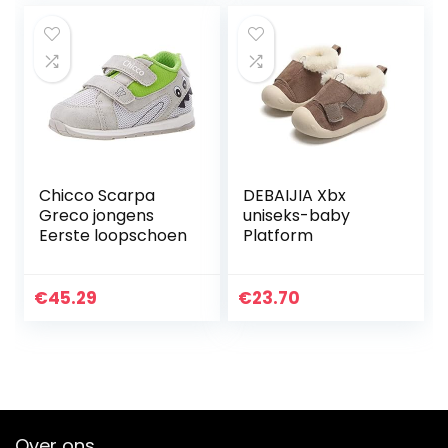
Chicco Scarpa
DEBAIJIA Xbx
Greco jongens
uniseks-baby
Eerste loopschoen
Platform
€
45.29
€
23.70
Over ons