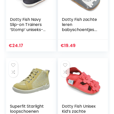
Dotty Fish Navy
Dotty Fish zachte
Slip-on Trainers
leren
‘Stomp’ uniseks-
babyschoentjes.
baby Eerste
Kruipschoenen,
loopschoen
Peuterschoentjes,
Babyslofjes. Met
€
24.17
€
19.49
dierenmotieven.
0-6 maanden…
Superfit Starlight
Dotty Fish Unisex
loopschoenen
Kid’s zachte