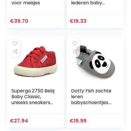
voor meisjes
lederen baby
sandalen zool
€
39.70
€
19.33
Superga 2750 Bebj
Dotty Fish zachte
Baby Classic,
leren
uniseks sneakers
babyschoentjes.
voor kinderen
Kruipschoenen,
Peuterschoentjes,
Babyslofjes. Met
€
27.94
€
19.99
dierenmotieven.