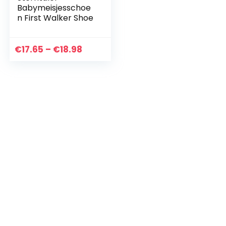
Babymeisjesschoe
n First Walker Shoe
Price
€
17.65
–
€
18.98
range:
€17.65
through
€18.98