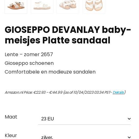
GIOSEPPO DEVANLAY baby-
meisjes Platte sandaal
Lente – zomer 2657
Gioseppo schoenen
Comfortabele en modieuze sandalen
Price
Amazon.nl Price:
€
22.93
–
€
44.99
(as of 10/04/2023 03:34 PST-
Details
)
range:
€22.93
through
€44.99
Maat
Kleur