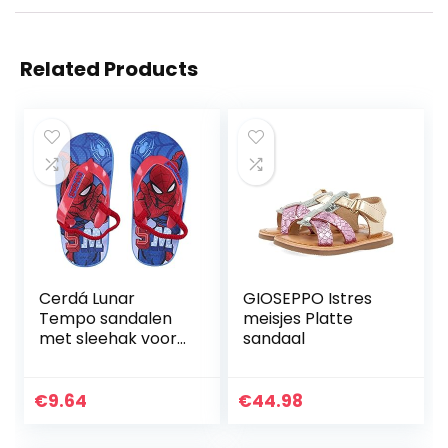
Related Products
Cerdá Lunar
GIOSEPPO Istres
Tempo sandalen
meisjes Platte
met sleehak voor
sandaal
dames, cranberry,
32 EU
€
9.64
€
44.98