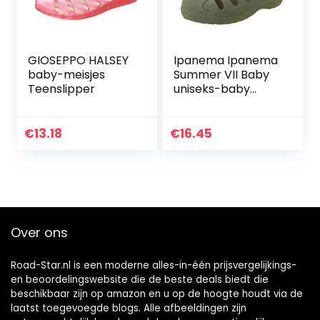
GIOSEPPO HALSEY
Ipanema Ipanema
baby-meisjes
Summer VII Baby
Teenslipper
uniseks-baby
sandalen
€
13.18
€
16.45
Over ons
Road-Star.nl is een moderne alles-in-één prijsvergelijkings-
en beoordelingswebsite die de beste deals biedt die
beschikbaar zijn op amazon en u op de hoogte houdt via de
laatst toegevoegde blogs. Alle afbeeldingen zijn